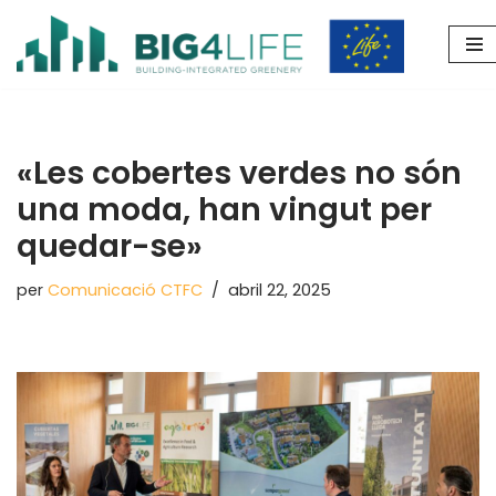
Vés
al
contingut
«Les cobertes verdes no són
una moda, han vingut per
quedar-se»
per
Comunicació CTFC
abril 22, 2025