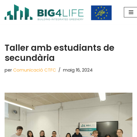
Vés
al
contingut
Taller amb estudiants de
secundària
per
Comunicació CTFC
maig 16, 2024