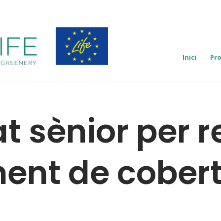
Inici
Pro
t sènior per r
nt de cobert