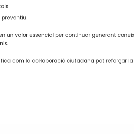
als.
preventiu.
rten un valor essencial per continuar generant con
nis.
ica com la col·laboració ciutadana pot reforçar la g