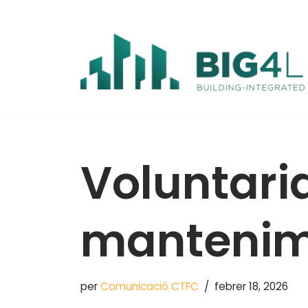
Vés
al
contingut
Voluntaria
mantenime
per
Comunicació CTFC
febrer 18, 2026