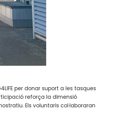
IG4LIFE per donar suport a les tasques
rticipació reforça la dimensió
stratiu. Els voluntaris col·laboraran