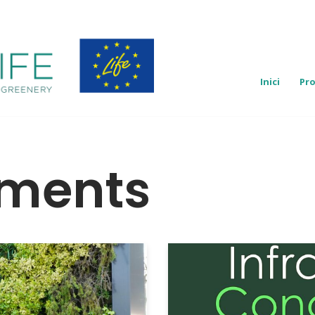
Inici
Pro
iments