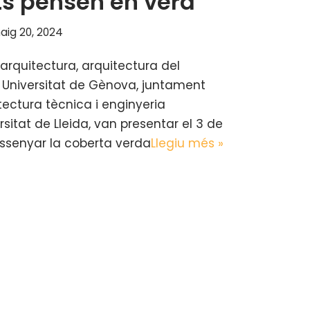
ts pensen en verd
aig 20, 2024
arquitectura, arquitectura del
a Universitat de Gènova, juntament
ectura tècnica i enginyeria
itat de Lleida, van presentar el 3 de
ssenyar la coberta verda
Llegiu més »