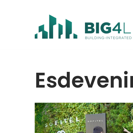
Vés
al
contingut
Esdeven