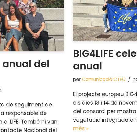
BIG4LIFE cel
ó anual del
anual
per
Comunicació CTFC
n
5
El projecte europeu BIG4
els dies 13 i 14 de novem
sita de seguiment de
del consorci per mostrar
pea responsable de
vegetació integrada en 
 el LIFE. També hi van
més »
Contacte Nacional del