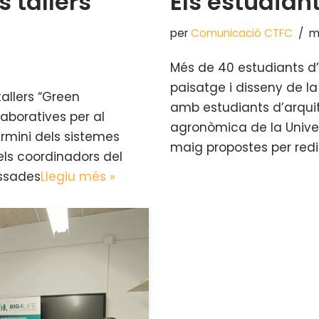
s tallers
Els estudian
per
Comunicació CTFC
m
Més de 40 estudiants d’
paisatge i disseny de l
tallers “Green
amb estudiants d’arquit
·laboratives per al
agronòmica de la Univers
rmini dels sistemes
maig propostes per redi
 els coordinadors del
essades
Llegiu més »