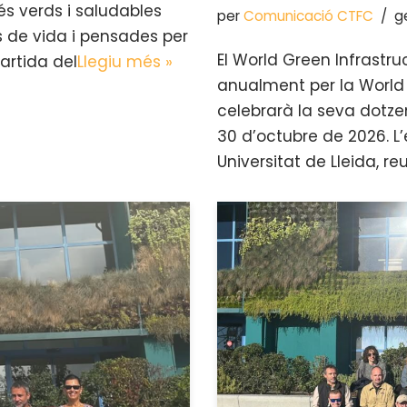
és verds i saludables
per
Comunicació CTFC
g
s de vida i pensades per
El World Green Infrastr
artida del
Llegiu més »
anualment per la World 
celebrarà la seva dotzen
30 d’octubre de 2026. 
Universitat de Lleida, re