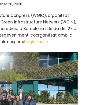
ener 20, 2026
ucture Congress (WGIC), organitzat
Green Infrastructure Network (WGIN),
a edició a Barcelona i Lleida del 27 al
L’esdeveniment, coorganitzat amb la
unirà experts
Llegiu més »